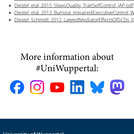
Diestel_etal_2015_SleepQuality_TraitSelfControl_JAP.pdf
Diestel_etal_2013_Burnout_ImpairedExecutiveControl_W
Diestel_Schmidt_2012_LaggedMediatorEffectsOfSCDs_J
More information about
#UniWuppertal: