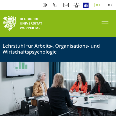
Bergische Universität Wuppertal
Navi
Lehrstuhl für Arbeits-, Organisations- und
Wirtschaftspsychologie