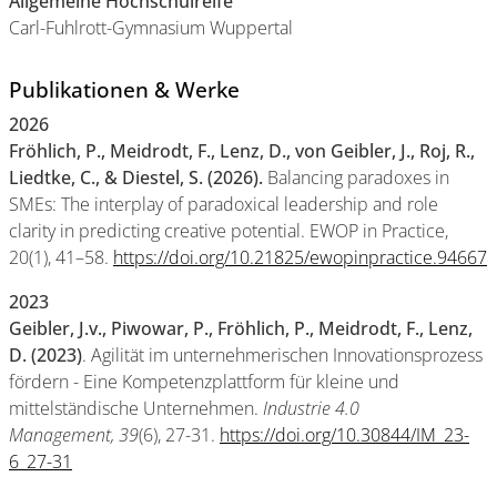
Allgemeine Hochschulreife
Carl-Fuhlrott-Gymnasium Wuppertal
Publikationen & Werke
2026
Fröhlich, P., Meidrodt, F., Lenz, D., von Geibler, J., Roj, R.,
Liedtke, C., & Diestel, S. (2026).
Balancing paradoxes in
SMEs: The interplay of paradoxical leadership and role
clarity in predicting creative potential. EWOP in Practice,
20(1), 41–58.
https://doi.org/10.21825/ewopinpractice.94667
2023
Geibler, J.v., Piwowar, P., Fröhlich, P., Meidrodt, F., Lenz,
D. (2023)
. Agilität im unternehmerischen Innovationsprozess
fördern - Eine Kompetenzplattform für kleine und
mittelständische Unternehmen.
Industrie 4.0
Management,
39
(6), 27-31.
https://doi.org/10.30844/IM_23-
6_27-31